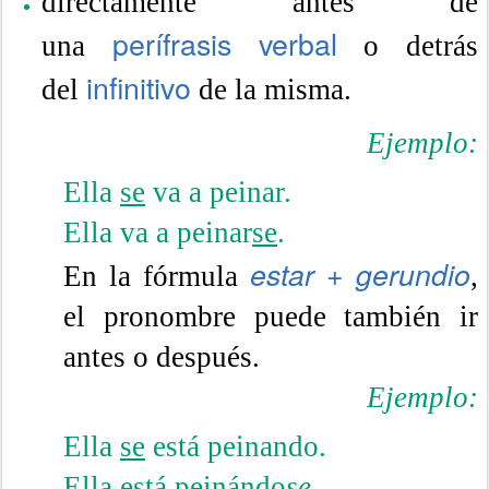
directamente antes de
perífrasis verbal
una
o detrás
infinitivo
del
de la misma.
Ejemplo:
Ella
se
va a peinar.
Ella va a peinar
se
.
estar + gerundio
En la fórmula
,
el pronombre puede también ir
antes o después.
Ejemplo:
Ella
se
está peinando.
Ella está peinándo
se
.